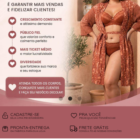
SUTIÃS
CADASTRE-SE
PRA VOCÊ
SEJA UMA REVENDEDORA
PEÇAS QUE SÃO TENDÊNCIAS!
PRONTA-ENTREGA
FRETE GRÁTIS
DA FÁBRICA PARA SUA LOJA
CONSULTE AS NOSSAS CONDIÇÕES