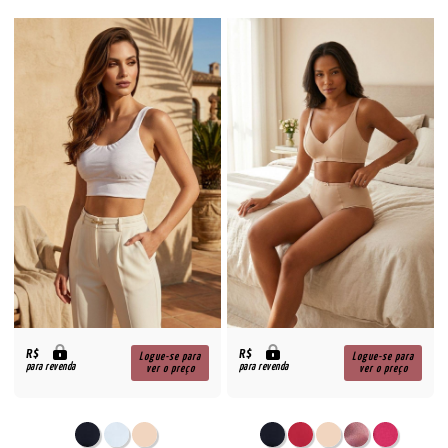
R$
R$
Logue-se para
Logue-se para
para revenda
para revenda
ver o preço
ver o preço