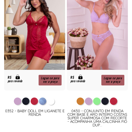
R$
R$
Logue-se para
Logue-se para
para revenda
para revenda
ver o preço
ver o preço
0352 - BABY DOLL EM LIGANETE E
0430 - CONJUNTO EM RENDA
RENDA
COM BASE E ARO INTEIRO COSTAS
SUPER CHARMOSA COM RECORTE
- ACOMPANHA UMA CALCINHA FIO
DUP...