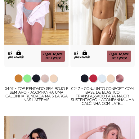
R$
R$
Logue-se para
Logue-se para
para revenda
para revenda
ver o preço
ver o preço
0407 - TOP RENDADO SEM BOJO E
0247 - CONJUNTO CONFORT COM
SEM ARO - ACOMPANHA UMA
BASE DE ELÁSTICO
CALCINHA RENDADA MAIS LARGA
TRANSPASSADO PARA MAIOR
NAS LATERAIS
SUSTENTAÇÃO - ACOMPANHA UMA
CALCINHA COM LATE...