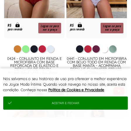
R$
R$
Logue-se para
Logue-se para
para revenda
para revenda
ver o preço
ver o preço
0424 - CONJUNTO EM RENDA E
0441 - CONJUNTO EM MICROFIBRA
MICROFIBRA COM BASE
COM BOJO TODO EM RENDA COM
REFORCADA DE ELÁSTICO E
BASE MANTA - ACOMPANHA
DETALHES DE RENDA -
DETALHE CHARMOSO STRASS-
ACOMPANHA UMA CALCINHA ...
ACOMPANHA...
Nós salvamos o seu histórico de uso pra oferecer a melhor experiência
na Joyce Moda Íntima. Quando você navega no nosso site, aceita esta
condição. Conheça nossa
Política de Cookies e Privacidade
.
ACEITAR E FECHAR