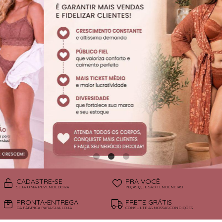
SUTIÃS
CADASTRE-SE
PRA VOCÊ
SEJA UMA REVENDEDORA
PEÇAS QUE SÃO TENDÊNCIAS!
PRONTA-ENTREGA
FRETE GRÁTIS
DA FÁBRICA PARA SUA LOJA
CONSULTE AS NOSSAS CONDIÇÕES