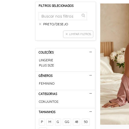
FILTROS SELECIONADOS
PRETO/DESEJO
LIMPAR FILTROS
COLEÇÕES
LINGERIE
PLUS SIZE
GÊNEROS
FEMININO
CATEGORIAS
CONJUNTOS
TAMANHOS
P
M
G
GG
48
50