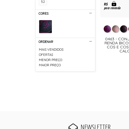
52
R$
para revenda
CORES
0463 - CON
ORDENAR
RENDA BIC
COS E COS
MAIS VENDIDOS
CALC
OFERTAS
MENOR PREÇO
MAIOR PREÇO
NEWSLETTER