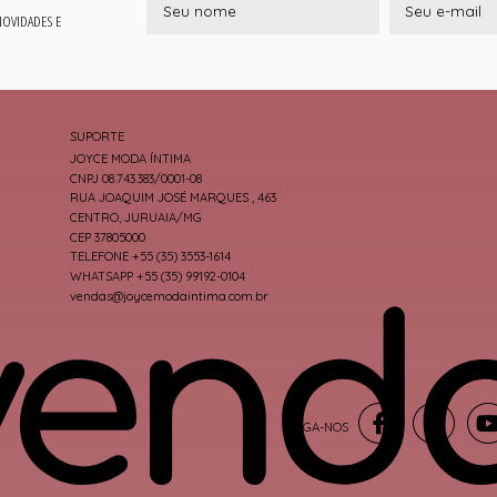
 NOVIDADES E
SUPORTE
JOYCE MODA ÍNTIMA
CNPJ 08.743.383/0001-08
RUA JOAQUIM JOSÉ MARQUES , 463
CENTRO, JURUAIA/MG
CEP 37805000
TELEFONE +55 (35) 3553-1614
WHATSAPP +55 (35) 99192-0104
vendas@joycemodaintima.com.br