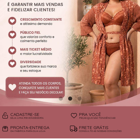
SUTIÃS
CADASTRE-SE
PRA VOCÊ
SEJA UMA REVENDEDORA
PEÇAS QUE SÃO TENDÊNCIAS!
PRONTA-ENTREGA
FRETE GRÁTIS
DA FÁBRICA PARA SUA LOJA
CONSULTE AS NOSSAS CONDIÇÕES