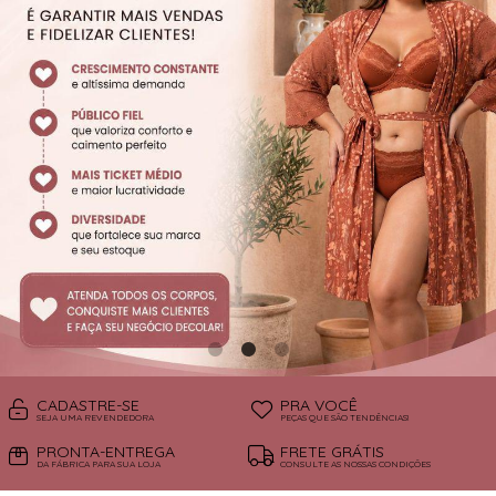
SUTIÃS
CADASTRE-SE
PRA VOCÊ
SEJA UMA REVENDEDORA
PEÇAS QUE SÃO TENDÊNCIAS!
PRONTA-ENTREGA
FRETE GRÁTIS
DA FÁBRICA PARA SUA LOJA
CONSULTE AS NOSSAS CONDIÇÕES