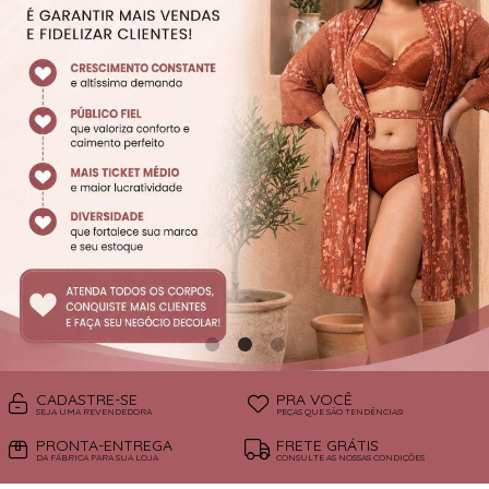
SUTIÃS
CADASTRE-SE
PRA VOCÊ
SEJA UMA REVENDEDORA
PEÇAS QUE SÃO TENDÊNCIAS!
PRONTA-ENTREGA
FRETE GRÁTIS
DA FÁBRICA PARA SUA LOJA
CONSULTE AS NOSSAS CONDIÇÕES