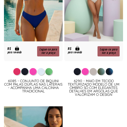
R$
R$
Logue-se para
Logue-se para
para revenda
para revenda
ver o preço
ver o preço
6085 - CONJUNTO DE BIQUINI
6290 - MAIÔ EM TECIDO
COM PALAS DUPLAS NAS LATERAIS
TEXTURIZADO MODELO DE UM
- ACOMPANHA UMA CALCINHA
OMBRO SÓ COM ELEGANTES
TRADICIONAL
DETALHES EM ARGOLAS QUE
VALORIZAM O DESIGN