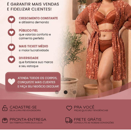
SUTIÃS
CADASTRE-SE
PRA VOCÊ
SEJA UMA REVENDEDORA
PEÇAS QUE SÃO TENDÊNCIAS!
PRONTA-ENTREGA
FRETE GRÁTIS
DA FÁBRICA PARA SUA LOJA
CONSULTE AS NOSSAS CONDIÇÕES