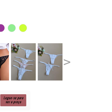
Logue-se para
ver o preço