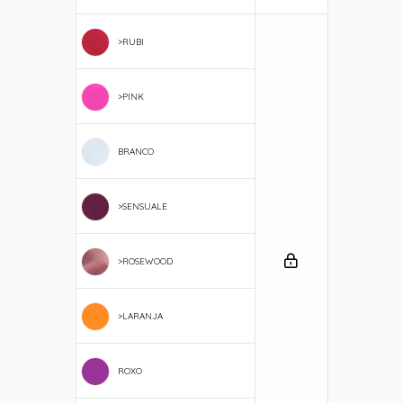
>RUBI
>PINK
BRANCO
>SENSUALE
>ROSEWOOD
>LARANJA
ROXO