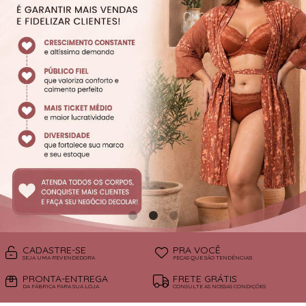
SUTIÃS
CADASTRE-SE
PRA VOCÊ
SEJA UMA REVENDEDORA
PEÇAS QUE SÃO TENDÊNCIAS!
PRONTA-ENTREGA
FRETE GRÁTIS
DA FÁBRICA PARA SUA LOJA
CONSULTE AS NOSSAS CONDIÇÕES