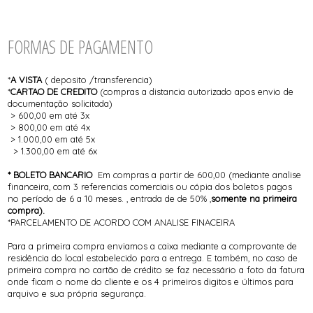
FORMAS DE PAGAMENTO
*
A VISTA
( deposito /transferencia)
*
CARTAO DE CREDITO
(compras a distancia autorizado apos envio de
documentação solicitada)
> 600,00 em até 3x
> 800,00 em até 4x
> 1.000,00 em até 5x
> 1.300,00 em até 6x
* BOLETO BANCARIO
Em compras a partir de 600,00 (mediante analise
financeira, com 3 referencias comerciais ou cópia dos boletos pagos
no período de 6 a 10 meses. , entrada de de 50% ,
somente na primeira
compra).
*PARCELAMENTO DE ACORDO COM ANALISE FINACEIRA
Para a primeira compra enviamos a caixa mediante a comprovante de
residência do local estabelecido para a entrega. E também, no caso de
primeira compra no cartão de crédito se faz necessário a foto da fatura
onde ficam o nome do cliente e os 4 primeiros digitos e últimos para
arquivo e sua própria segurança.