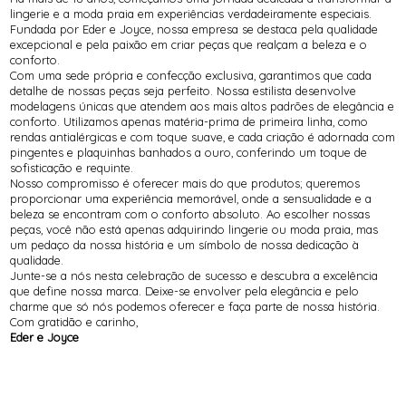
SUTIÃS
lingerie e a moda praia em experiências verdadeiramente especiais.
Fundada por Eder e Joyce, nossa empresa se destaca pela qualidade
excepcional e pela paixão em criar peças que realçam a beleza e o
conforto.
Com uma sede própria e confecção exclusiva, garantimos que cada
detalhe de nossas peças seja perfeito. Nossa estilista desenvolve
modelagens únicas que atendem aos mais altos padrões de elegância e
conforto. Utilizamos apenas matéria-prima de primeira linha, como
rendas antialérgicas e com toque suave, e cada criação é adornada com
pingentes e plaquinhas banhados a ouro, conferindo um toque de
sofisticação e requinte.
Nosso compromisso é oferecer mais do que produtos; queremos
proporcionar uma experiência memorável, onde a sensualidade e a
beleza se encontram com o conforto absoluto. Ao escolher nossas
peças, você não está apenas adquirindo lingerie ou moda praia, mas
um pedaço da nossa história e um símbolo de nossa dedicação à
qualidade.
Junte-se a nós nesta celebração de sucesso e descubra a excelência
que define nossa marca. Deixe-se envolver pela elegância e pelo
charme que só nós podemos oferecer e faça parte de nossa história.
Com gratidão e carinho,
Eder e Joyce