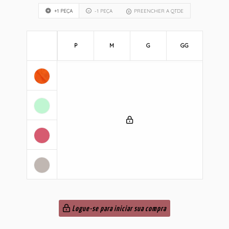
+1 PEÇA
-1 PEÇA
PREENCHER A QTDE
P
M
G
GG
Logue-se para iniciar sua compra