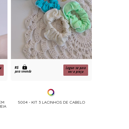
R$
a
Logue-se para
para revenda
ver o preço
EM
5004 - KIT 3 LACINHOS DE CABELO
EIA