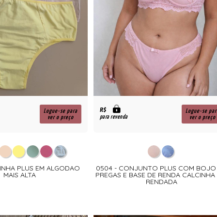
R$
Logue-se para
Logue-se par
para revenda
ver o preço
ver o preço
CINHA PLUS EM ALGODAO
0504 - CONJUNTO PLUS COM BOJO
MAIS ALTA
PREGAS E BASE DE RENDA CALCINHA 
RENDADA