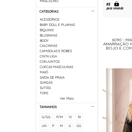
MASCULINO
R$
para revenda
CATEGORIAS
ACESSÓRIOS
BABY DOLL E PIJAMAS
BIQUINIS
BLUSINHAS
6090 - M
BODY
AMARRAÇÃO 
CALCINHAS
BOJO E COM
CAMISOLAS E ROBES
CINTA LIGA
CONJUNTOS
CUECAS MASCULINAS
MAIÔ
SAÍDA DE PRAIA
SUNGAS
SUTIÃS
TOPS
Ver Mais
TAMANHOS
G/GG
P/M
12
10
UN
P
M
G
GG