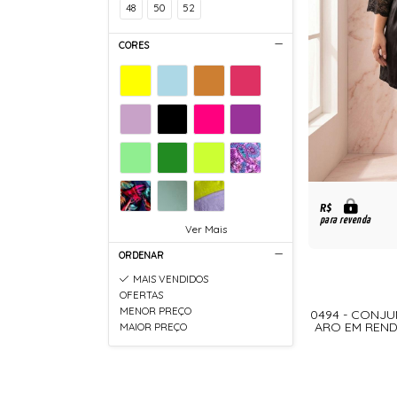
48
50
52
CORES
R$
para revenda
Ver Mais
ORDENAR
MAIS VENDIDOS
OFERTAS
MENOR PREÇO
0494 - CONJ
ARO EM REND
MAIOR PREÇO