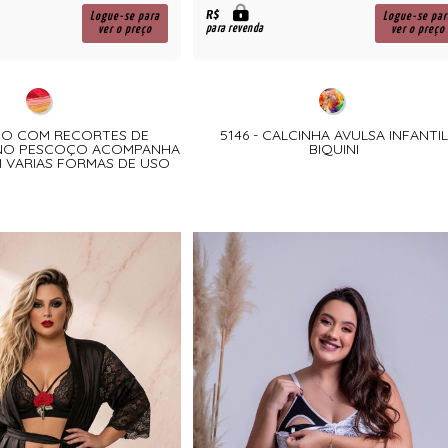
R$
Logue-se para
Logue-se par
para revenda
ver o preço
ver o preço
AIO COM RECORTES DE
5146 - CALCINHA AVULSA INFANTIL
NO PESCOÇO ACOMPANHA
BIQUINI
 VARIAS FORMAS DE USO