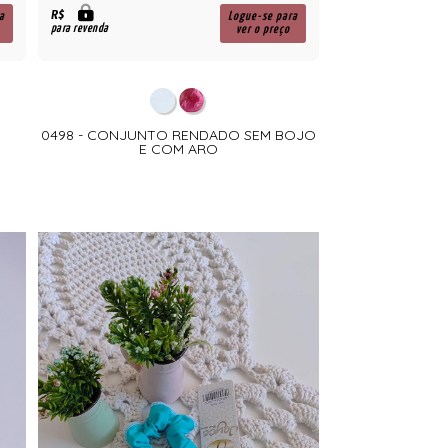
R$
a
Logue-se para
para revenda
ver o preço
0498 - CONJUNTO RENDADO SEM BOJO
E COM ARO