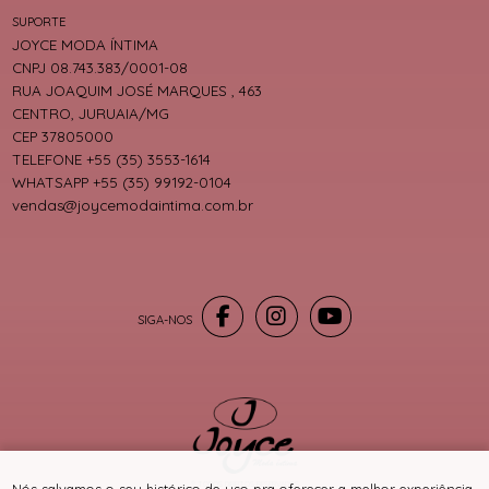
SUPORTE
JOYCE MODA ÍNTIMA
CNPJ 08.743.383/0001-08
RUA JOAQUIM JOSÉ MARQUES , 463
CENTRO, JURUAIA/MG
CEP 37805000
TELEFONE +55 (35) 3553-1614
WHATSAPP +55 (35) 99192-0104
vendas@joycemodaintima.com.br
® TODOS DIREITOS RESERVADOS