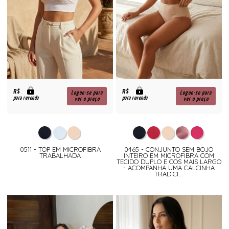
R$
R$
Logue-se para
Logue-se para
para revenda
para revenda
ver o preço
ver o preço
0511 - TOP EM MICROFIBRA
0465 - CONJUNTO SEM BOJO
TRABALHADA
INTEIRO EM MICROFIBRA COM
TECIDO DUPLO E COS MAIS LARGO
- ACOMPANHA UMA CALCINHA
TRADICI...