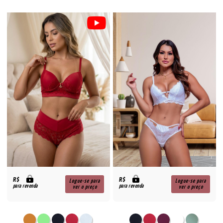
R$
R$
Logue-se para
Logue-se para
para revenda
para revenda
ver o preço
ver o preço