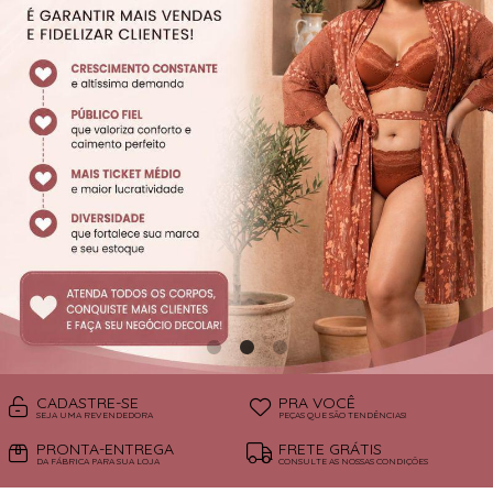
SUTIÃS
CADASTRE-SE
PRA VOCÊ
SEJA UMA REVENDEDORA
PEÇAS QUE SÃO TENDÊNCIAS!
PRONTA-ENTREGA
FRETE GRÁTIS
DA FÁBRICA PARA SUA LOJA
CONSULTE AS NOSSAS CONDIÇÕES