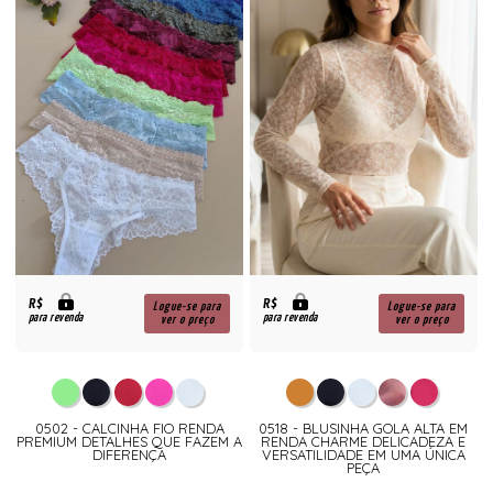
R$
R$
Logue-se para
Logue-se para
para revenda
para revenda
ver o preço
ver o preço
0502 - CALCINHA FIO RENDA
0518 - BLUSINHA GOLA ALTA EM
PREMIUM DETALHES QUE FAZEM A
RENDA CHARME DELICADEZA E
DIFERENÇA
VERSATILIDADE EM UMA ÚNICA
PEÇA