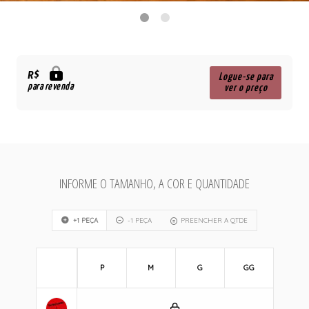
R$
Logue-se para
para revenda
ver o preço
INFORME O TAMANHO, A COR E QUANTIDADE
+1 PEÇA
-1 PEÇA
PREENCHER A QTDE
P
M
G
GG