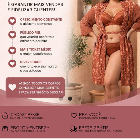
SUTIÃS
CADASTRE-SE
PRA VOCÊ
SEJA UMA REVENDEDORA
PEÇAS QUE SÃO TENDÊNCIAS!
PRONTA-ENTREGA
FRETE GRÁTIS
DA FÁBRICA PARA SUA LOJA
CONSULTE AS NOSSAS CONDIÇÕES