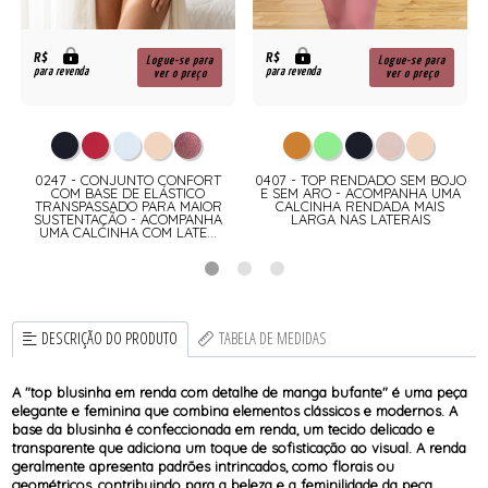
R$
R$
Logue-se para
Logue-se para
para revenda
para revenda
ver o preço
ver o preço
0247 - CONJUNTO CONFORT
0407 - TOP RENDADO SEM BOJO
COM BASE DE ELÁSTICO
E SEM ARO - ACOMPANHA UMA
TRANSPASSADO PARA MAIOR
CALCINHA RENDADA MAIS
O
SUSTENTAÇÃO - ACOMPANHA
LARGA NAS LATERAIS
UMA CALCINHA COM LATE...
DESCRIÇÃO DO PRODUTO
TABELA DE MEDIDAS
A "top blusinha em renda com detalhe de manga bufante" é uma peça
elegante e feminina que combina elementos clássicos e modernos. A
base da blusinha é confeccionada em renda, um tecido delicado e
transparente que adiciona um toque de sofisticação ao visual. A renda
geralmente apresenta padrões intrincados, como florais ou
geométricos, contribuindo para a beleza e a feminilidade da peça.