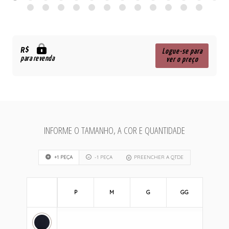
R$
Logue-se para
para revenda
ver o preço
INFORME O TAMANHO, A COR E QUANTIDADE
+1 PEÇA
-1 PEÇA
PREENCHER A QTDE
P
M
G
GG